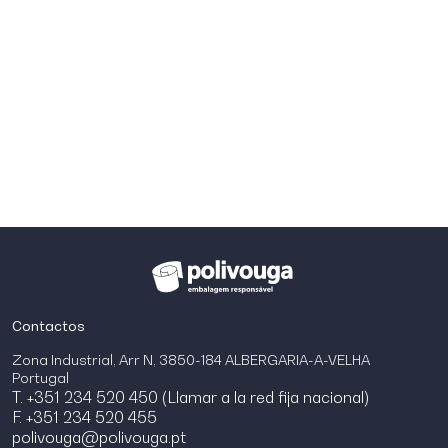
Contactos
Zona Industrial, Arr N, 3850-184 ALBERGARIA-A-VELHA
Portugal
T. +351 234 520 450 (Llamar a la red fija nacional)
F. +351 234 520 455
polivouga@polivouga.pt